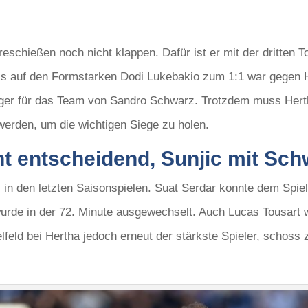
eschießen noch nicht klappen. Dafür ist er mit der dritten T
ass auf den Formstarken Dodi Lukebakio zum 1:1 war gegen Ho
tiger für das Team von Sandro Schwarz. Trotzdem muss He
werden, um die wichtigen Siege zu holen.
cht entscheidend, Sunjic mit Sc
s in den letzten Saisonspielen. Suat Serdar konnte dem Spie
rde in der 72. Minute ausgewechselt. Auch Lucas Tousart wa
elfeld bei Hertha jedoch erneut der stärkste Spieler, schos