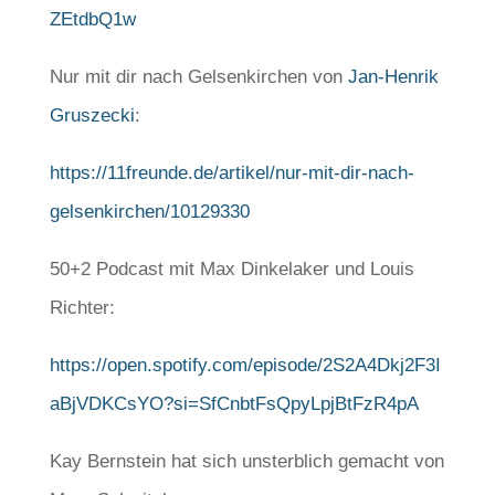
ZEtdbQ1w
Nur mit dir nach Gelsenkirchen von
Jan-Henrik
Gruszecki
:
https://11freunde.de/artikel/nur-mit-dir-nach-
gelsenkirchen/10129330
50+2 Podcast mit Max Dinkelaker und Louis
Richter:
https://open.spotify.com/episode/2S2A4Dkj2F3I
aBjVDKCsYO?si=SfCnbtFsQpyLpjBtFzR4pA
Kay Bernstein hat sich unsterblich gemacht von