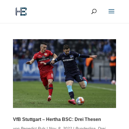
VfB Stuttgart – Hertha BSC: Drei Thesen
von
Benedict Puls
|
Nov. 8, 2022
|
Bundesliga
,
Drei