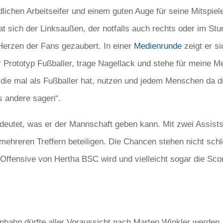
ichen Arbeitseifer und einem guten Auge für seine Mitspiel
at sich der Linksaußen, der notfalls auch rechts oder im St
Herzen der Fans gezaubert. In einer
Medienrunde
zeigt er si
r Prototyp Fußballer, trage Nagellack und stehe für meine Me
, die mal als Fußballer hat, nutzen und jedem Menschen da 
as andere sagen“.
gedeutet, was er der Mannschaft geben kann. Mit zwei Assi
ehreren Treffern beteiligen. Die Chancen stehen nicht sch
r Offensive von Hertha BSC wird und vielleicht sogar die Sc
bahn dürfte aller Voraussicht nach Marten Winkler werden.