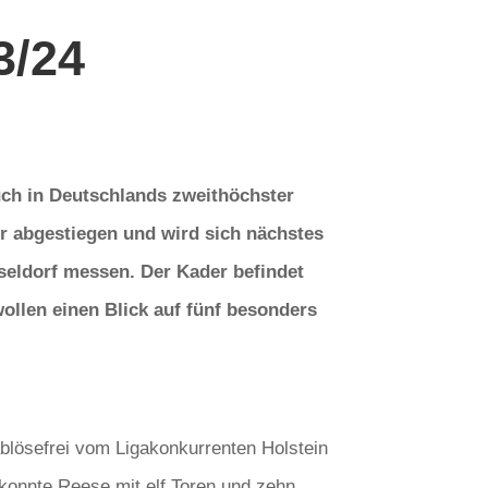
3/24
uch in Deutschlands zweithöchster
r abgestiegen und wird sich nächstes
seldorf messen. Der Kader befindet
ollen einen Blick auf fünf besonders
lösefrei vom Ligakonkurrenten Holstein
 konnte Reese mit elf Toren und zehn