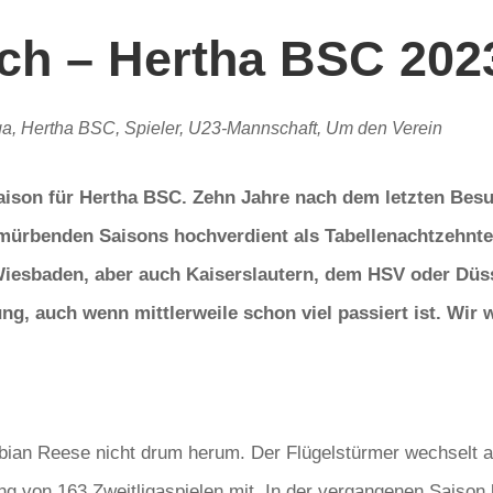
tch – Hertha BSC 202
ga
,
Hertha BSC
,
Spieler
,
U23-Mannschaft
,
Um den Verein
asaison für Hertha BSC. Zehn Jahre nach dem letzten Bes
ermürbenden Saisons
hochverdient als Tabellenachtzehnte
Wiesbaden, aber auch Kaiserslautern, dem HSV oder Düs
g, auch wenn mittlerweile schon viel passiert ist. Wir w
an Reese nicht drum herum. Der Flügelstürmer wechselt ab
rung von 163 Zweitligaspielen mit. In der vergangenen Saison