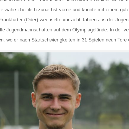
se wahrscheinlich zunächst vorne und könnte mit einem gut
rankfurter (Oder) wechselte vor acht Jahren aus der Jugend
n alle Jugendmannschaften auf dem Olympiagelände. In der v
n, wo er nach Startschwierigkeiten in 31 Spielen neun Tore