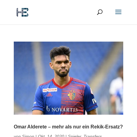
Omar Alderete – mehr als nur ein Rekik-Ersatz?
von
Simon
|
Okt. 14, 2020
|
Spieler
,
Transfers