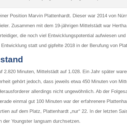
einer Position Marvin Plattenhardt. Dieser war 2014 von Nü
pieler. Zusammen mit dem 19-jährigen Mittelstädt war Herth
rteidiger, die noch viel Entwicklungspotential aufwiesen und
 Entwicklung statt und gipfelte 2018 in der Berufung von Pl
lstand
f 2.820 Minuten, Mittelstädt auf 1.028. Ein Jahr später ware
rheit gehört jedoch, dass jeweils etwa 450 Minuten von Mitte
 Herausforderer allerdings nicht ungewöhnlich. Ab der Folges
erade einmal gut 100 Minuten war der erfahrenere Plattenha
rtien auf dem Platz, Plattenhardt „nur“ 22. In der letzten Sa
ich der Youngster langsam durchsetzen.