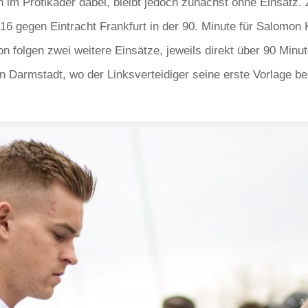
n im Profikader dabei, bleibt jedoch zunächst ohne Einsatz.
16 gegen Eintracht Frankfurt in der 90. Minute für Salomon 
on folgen zwei weitere Einsätze, jeweils direkt über 90 Mi
Darmstadt, wo der Linksverteidiger seine erste Vorlage beis