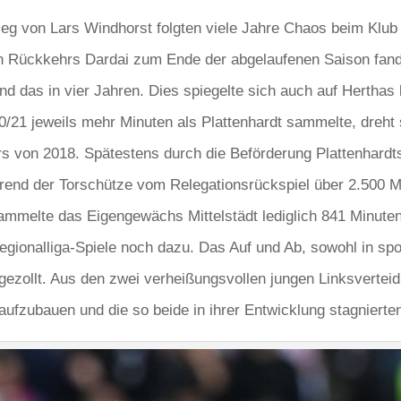
eg von Lars Windhorst folgten viele Jahre Chaos beim Klub
ten Rückkehrs Dardai zum Ende der abgelaufenen Saison fan
und das in vier Jahren. Dies spiegelte sich auch auf Herthas
0/21 jeweils mehr Minuten als Plattenhardt sammelte, dreht s
s von 2018. Spätestens durch die Beförderung Plattenhard
hrend der Torschütze vom Relegationsrückspiel über 2.500 Mi
sammelte das Eigengewächs Mittelstädt lediglich 841 Minuten.
ionalliga-Spiele noch dazu. Das Auf und Ab, sowohl in spo
 gezollt. Aus den zwei verheißungsvollen jungen Linksvertei
h aufzubauen und die so beide in ihrer Entwicklung stagnierte