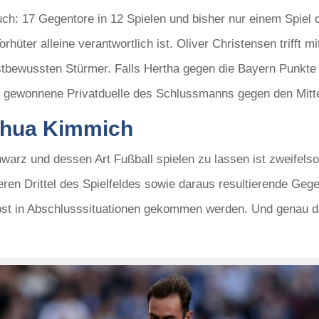
 auch: 17 Gegentore in 12 Spielen und bisher nur einem Spie
Torhüter alleine verantwortlich ist. Oliver Christensen trifft
tbewussten Stürmer. Falls Hertha gegen die Bayern Punkte m
che gewonnene Privatduelle des Schlussmanns gegen den Mit
shua Kimmich
arz und dessen Art Fußball spielen zu lassen ist zweifelsoh
ren Drittel des Spielfeldes sowie daraus resultierende Geg
bst in Abschlusssituationen gekommen werden. Und genau da