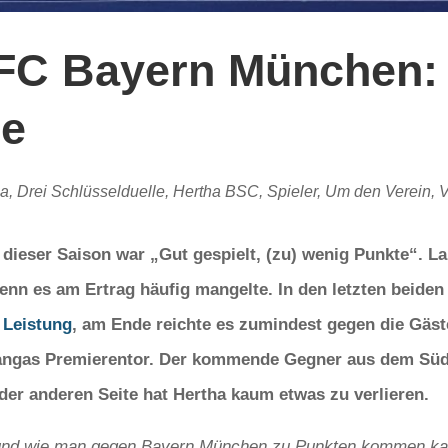
FC Bayern München: 
le
ga
,
Drei Schlüsselduelle
,
Hertha BSC
,
Spieler
,
Um den Verein
,
V
dieser Saison war „Gut gespielt, (zu) wenig Punkte“. L
wenn es am Ertrag häufig mangelte. In den letzten beiden
 Leistung
, am Ende reichte es zumindest gegen die Gäs
 Kangas Premierentor. Der kommende Gegner aus dem Sü
der anderen Seite hat Hertha kaum etwas zu verlieren.
und wie man gegen Bayern München zu Punkten kommen kann,