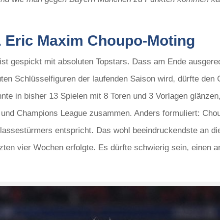
s. Eric Maxim Choupo-Moting
st gespickt mit absoluten Topstars. Dass am Ende ausgerech
en Schlüsselfiguren der laufenden Saison wird, dürfte den G
e in bisher 13 Spielen mit 8 Toren und 3 Vorlagen glänzen
 und Champions League zusammen. Anders formuliert: Choupo
assestürmers entspricht. Das wohl beeindruckendste an dies
tzten vier Wochen erfolgte. Es dürfte schwierig sein, einen a