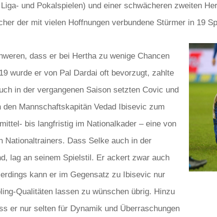
 Liga- und Pokalspielen) und einer schwächeren zweiten Hert
cher der mit vielen Hoffnungen verbundene Stürmer in 19 Spi
chweren, dass er bei Hertha zu wenige Chancen
9 wurde er von Pal Dardai oft bevorzugt, zahlte
auch in der vergangenen Saison setzten Covic und
en den Mannschaftskapitän Vedad Ibisevic zum
ttel- bis langfristig im Nationalkader – eine von
 Nationaltrainers. Dass Selke auch in der
, lag an seinem Spielstil. Er ackert zwar auch
llerdings kann er im Gegensatz zu Ibisevic nur
bling-Qualitäten lassen zu wünschen übrig. Hinzu
ss er nur selten für Dynamik und Überraschungen