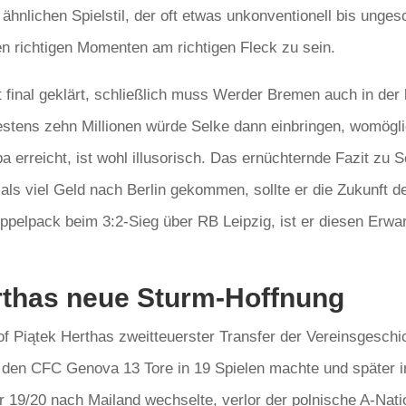
 ähnlichen Spielstil, der oft etwas unkonventionell bis ungesc
en richtigen Momenten am richtigen Fleck zu sein.
ht final geklärt, schließlich muss Werder Bremen auch in de
ndestens zehn Millionen würde Selke dann einbringen, womögl
reicht, ist wohl illusorisch. Das ernüchternde Fazit zu Se
als viel Geld nach Berlin gekommen, sollte er die Zukunft de
ppelpack beim 3:2-Sieg über RB Leipzig, ist er diesen Erwart
erthas neue Sturm-Hoffnung
of Piątek Herthas zweitteuerster Transfer der Vereinsgeschic
für den CFC Genova 13 Tore in 19 Spielen machte und später 
er 19/20 nach Mailand wechselte, verlor der polnische A-Nat