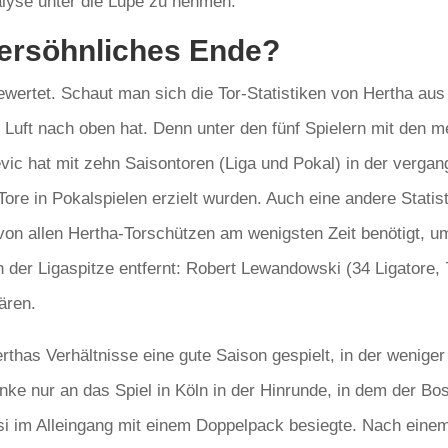
lyse unter die Lupe zu nehmen.
versöhnliches Ende?
wertet. Schaut man sich die Tor-Statistiken von Hertha aus 
l Luft nach oben hat. Denn unter den fünf Spielern mit den me
evic hat mit zehn Saisontoren (Liga und Pokal) in der vergan
Tore in Pokalspielen erzielt wurden. Auch eine andere Statist
von allen Hertha-Torschützen am wenigsten Zeit benötigt, um 
n der Ligaspitze entfernt: Robert Lewandowski (34 Ligatore,
ären.
rthas Verhältnisse eine gute Saison gespielt, in der weniger
ke nur an das Spiel in Köln in der Hinrunde, in dem der Bos
si im Alleingang mit einem Doppelpack besiegte. Nach eine