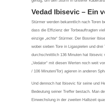
genug, um den Sturm in unserer Kaderana
Vedad Ibisevic – Ein 
Stürmer werden bekanntlich nach Toren be
dass die Effizienz der Torbeauftragten vie
einzige „echte“ Stürmer. Der Bosnier Ibis
wobei sieben Tore in Ligaspielen und drei 
durchschnittlich 136 Minuten hat Ibisevic 
„Vedator“ mit diesen Werten noch weit vo
/ 106 Minuten/Tor) agieren in anderen Sph
Und dennoch hat Ibisevic für seine und He
Bedeutung seiner Treffer bestach. Man den
Einwechslung in der zweiten Halbzeit qua