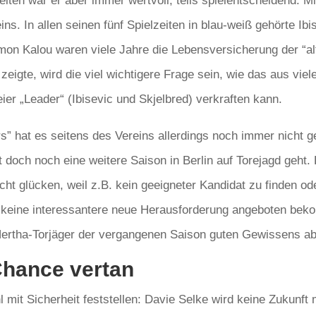
ten war er aber immer wertvoll, teils spielentscheidend. Mit 
s. In allen seinen fünf Spielzeiten in blau-weiß gehörte Ib
mon Kalou waren viele Jahre die Lebensversicherung der “
 zeigte, wird die viel wichtigere Frage sein, wie das aus vi
 „Leader“ (Ibisevic und Skjelbred) verkraften kann.
rs” hat es seitens des Vereins allerdings noch immer nicht g
 doch noch eine weitere Saison in Berlin auf Torejagd geht
ht glücken, weil z.B. kein geeigneter Kandidat zu finden ode
er keine interessantere neue Herausforderung angeboten bek
 Hertha-Torjäger der vergangenen Saison guten Gewissens a
Chance vertan
mit Sicherheit feststellen: Davie Selke wird keine Zukunft