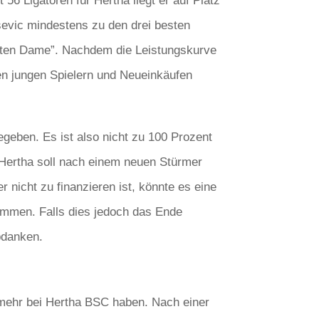
56 Ligatoren für Hertha liegt er auf Platz
isevic mindestens zu den drei besten
alten Dame”. Nachdem die Leistungskurve
elen jungen Spielern und Neueinkäufen
egeben. Es ist also nicht zu 100 Prozent
. Hertha soll nach einem neuen Stürmer
r nicht zu finanzieren ist, könnte es eine
ommen. Falls dies jedoch das Ende
bdanken.
 mehr bei Hertha BSC haben. Nach einer