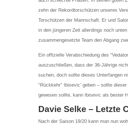
auch schlechte Phasen. In seinen guten Zei
zehn der Rekordtorschützen unseres Verein
Torschützen der Mannschaft. Er und Salo
in den jüngeren Zeit allerdings noch unten
zusammengesetzte Team den Abgang zweier
Ein offizielle Verabschiedung des “Vedato
auszuschließen, dass der 36-Jährige nicht
suchen, doch sollte dieses Unterfangen nic
“Rückkehr” Ibisevic’ geben – sollte dies
gewesen sollte, kann Ibisevic als bester
Davie Selke – Letzte 
Nach der Saison 19/20 kann man nun wohl 