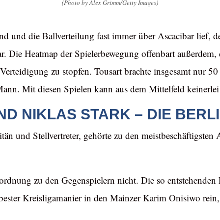
(Photo by Alex Grimm/Getty Images)
nd und die Ballverteilung fast immer über Ascacibar lief, 
war. Die Heatmap der Spielerbewegung offenbart außerdem, d
erteidigung zu stopfen. Tousart brachte insgesamt nur 50 P
ann. Mit diesen Spielen kann aus dem Mittelfeld keinerlei
D NIKLAS STARK – DIE BERLI
än und Stellvertreter, gehörte zu den meistbeschäftigsten 
Zuordnung zu den Gegenspielern nicht. Die so entstehend
 bester Kreisligamanier in den Mainzer Karim Onisiwo rein, 