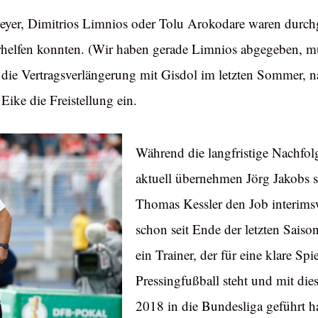
er, Dimitrios Limnios oder Tolu Arokodare waren durchg
rhelfen konnten. (Wir haben gerade Limnios abgegeben, mü
h die Vertragsverlängerung mit Gisdol im letzten Sommer, 
 Eike die Freistellung ein.
Während die langfristige Nachfolg
aktuell übernehmen Jörg Jakobs s
Thomas Kessler den Job interimswe
schon seit Ende der letzten Sais
ein Trainer, der für eine klare S
Pressingfußball steht und mit d
2018 in die Bundesliga geführt ha