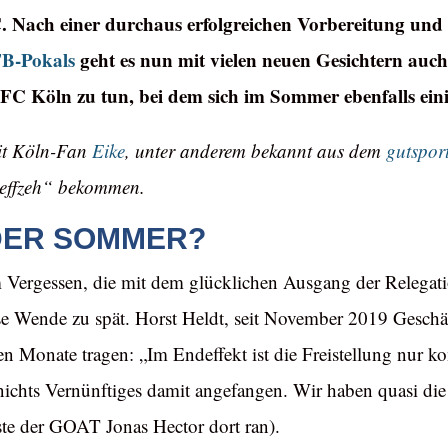
 Nach einer durchaus erfolgreichen Vorbereitung un
FB-Pokals
geht es nun mit vielen neuen Gesichtern auch
FC Köln zu tun, bei dem sich im Sommer ebenfalls eini
it Köln-Fan
Eike
, unter anderem bekannt aus dem
gutspor
“effzeh“ bekommen.
DER SOMMER?
m Vergessen, die mit dem glücklichen Ausgang der Relegat
e Wende zu spät. Horst Heldt, seit November 2019 Geschäf
Monate tragen: „Im Endeffekt ist die Freistellung nur kon
nichts Vernünftiges damit angefangen. Wir haben quasi die
ste der GOAT Jonas Hector dort ran).