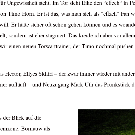
 für Ungewissheit steht. Im Tor sieht Eike den “effzeh“ in 
von Timo Horn. Er ist das, was man sich als “effzeh“ Fan w
 will. Er hätte sicher oft schon gehen können und es woander
elt, sondern ist eher stagniert. Das kreide ich aber vor al
r einen neuen Torwarttrainer, der Timo nochmal pushen w
as Hector, Ellyes Skhiri – der zwar immer wieder mit ande
lner aufläuft – und Neuzugang Mark Uth das Prunkstück der
s der Blick auf die
blemzone. Bornauw als