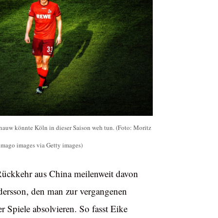
auw könnte Köln in dieser Saison weh tun. (Foto: Moritz
imago images via Getty images)
 Rückkehr aus China meilenweit davon
ndersson, den man zur vergangenen
r Spiele absolvieren. So fasst Eike