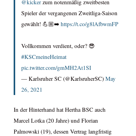
@kicker
zum notenmäßig zweitbesten
Spieler der vergangenen Zweitliga-Saison
gewählt! 💪🏼➡️
https://t.co/g8lAfbwmFP
Vollkommen verdient, oder? 😎
#KSCmeineHeimat
pic.twitter.com/gmMH2At1SI
— Karlsruher SC (@KarlsruherSC)
May
26, 2021
In der Hinterhand hat Hertha BSC auch
Marcel Lotka (20 Jahre) und Florian
Palmowski (19), dessen Vertrag langfristig