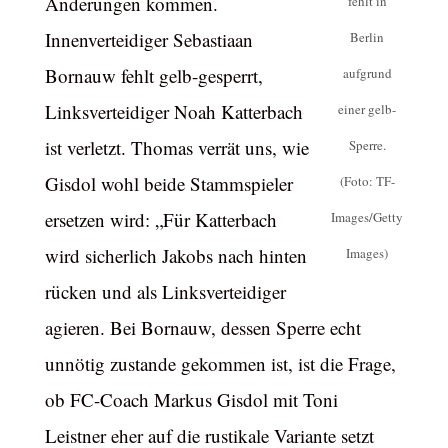
Änderungen kommen.
fehlt in
Innenverteidiger Sebastiaan
Berlin
Bornauw fehlt gelb-gesperrt,
aufgrund
Linksverteidiger Noah Katterbach
einer gelb-
ist verletzt. Thomas verrät uns, wie
Sperre.
Gisdol wohl beide Stammspieler
(Foto: TF-
ersetzen wird: „Für Katterbach
Images/Getty
wird sicherlich Jakobs nach hinten
Images)
rücken und als Linksverteidiger
agieren. Bei Bornauw, dessen Sperre echt
unnötig zustande gekommen ist, ist die Frage,
ob FC-Coach Markus Gisdol mit Toni
Leistner eher auf die rustikale Variante setzt