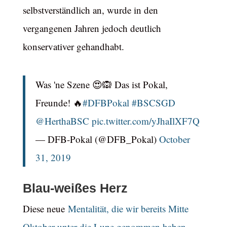
selbstverständlich an, wurde in den
vergangenen Jahren jedoch deutlich
konservativer gehandhabt.
Was 'ne Szene 😍🙉 Das ist Pokal,
Freunde! 🔥
#DFBPokal
#BSCSGD
@HerthaBSC
pic.twitter.com/yJhaIlXF7Q
— DFB-Pokal (@DFB_Pokal)
October
31, 2019
Blau-weißes Herz
Diese neue
Mentalität, die wir bereits Mitte
Oktober unter die Lupe genommen haben
,