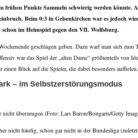
em frühen Punkte Sammeln schwierig werden könnte. Ang
Beinbruch. Beim 0:3 in Gelsenkirchen war es jedoch wied
h schon im Heimspiel gegen den VfL Wolfsburg.
Wochenende geschlagen geben. Dazu warf man sich zum Te
ffensiv war das Spiel der „alten Dame“ größtenteils von I
r einen Blick auf die Spieler, die dabei besonders auffielen
tark – im Selbstzerstörungsmodus
r nicht überzeugen (Foto: Lars Baron/Bongarts/Getty Imag
her nicht häufig, schon gar nicht in der Bundesliga (zuletz