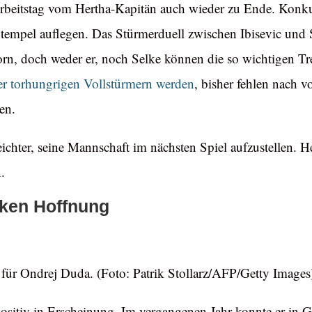
beitstag vom Hertha-Kapitän auch wieder zu Ende. Konkur
 Stempel auflegen. Das Stürmerduell zwischen Ibisevic und
vorn, doch weder er, noch Selke können die so wichtigen Tre
r torhungrigen Vollstürmern werden
, bisher fehlen nach 
en.
eichter, seine Mannschaft im nächsten Spiel aufzustellen. 
.
nken Hoffnung
er für Ondrej Duda. (Foto: Patrik Stollarz/AFP/Getty Images
positiv in Erscheinung. Im vergangenen Jahr konnte er in G