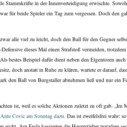
eide Stammkräfte in der Innenverteidigung erwischte. Sowo
s war für beide Spieler ein Tag zum vergessen. Doch den g
war alle viel zu leicht, doch den Ball für den Gegner selbe
-Defensive dieses Mal einen Strafstoß vermeiden, trotzdem 
. Als bestes Beispiel dafür dient neben den Eigentoren auch
itz, doch anstatt in Ruhe zu klären, wartete er darauf, das
Stark den Ball von Burgstaller abnehmen ließ und nur ein 
etrachten ist, weil es solche Aktionen zuletzt zu oft gab. „
e Ante Covic am Sonntag dazu
. Das ist zweifelsfrei wahr: 
n nicht. Am Ende kassierten die Hauptstädter trotzdem sec