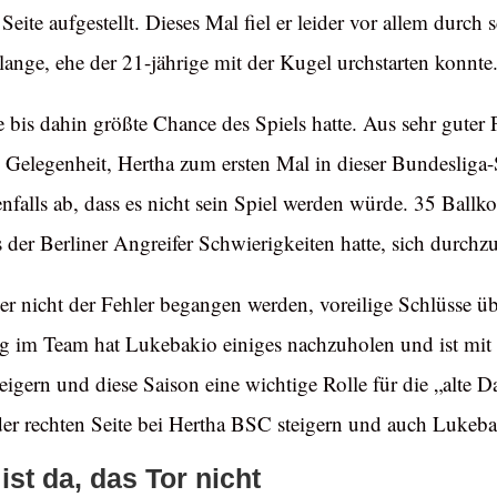
Seite aufgestellt. Dieses Mal fiel er leider vor allem dur
 lange, ehe der 21-jährige mit der Kugel urchstarten konnte
ie bis dahin größte Chance des Spiels hatte. Aus sehr guter
 Gelegenheit, Hertha zum ersten Mal in dieser Bundesliga-
benfalls ab, dass es nicht sein Spiel werden würde. 35 Ba
der Berliner Angreifer Schwierigkeiten hatte, sich durchzu
ier nicht der Fehler begangen werden, voreilige Schlüsse ü
ng im Team hat Lukebakio einiges nachzuholen und ist mit 
teigern und diese Saison eine wichtige Rolle für die „alte
der rechten Seite bei Hertha BSC steigern und auch Luke
ist da, das Tor nicht