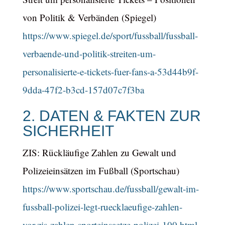
von Politik & Verbänden (Spiegel)
https://www.spiegel.de/sport/fussball/fussball-
verbaende-und-politik-streiten-um-
personalisierte-e-tickets-fuer-fans-a-53d44b9f-
9dda-47f2-b3cd-157d07c7f3ba
2. DATEN & FAKTEN ZUR
SICHERHEIT
ZIS: Rückläufige Zahlen zu Gewalt und
Polizeieinsätzen im Fußball (Sportschau)
https://www.sportschau.de/fussball/gewalt-im-
fussball-polizei-legt-ruecklaeufige-zahlen-
vor,zis-zahlen-sporteinsaetze-polizei-100.html