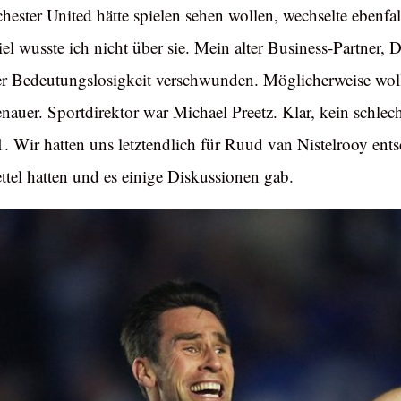
hester United hätte spielen sehen wollen, wechselte ebenfal
iel wusste ich nicht über sie. Mein alter Business-Partner,
 der Bedeutungslosigkeit verschwunden. Möglicherweise wol
enauer. Sportdirektor war Michael Preetz. Klar, kein schle
. Wir hatten uns letztendlich für Ruud van Nistelrooy ents
ttel hatten und es einige Diskussionen gab.