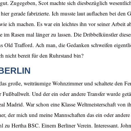
 gut. Zugegeben, Scot machte sich diesbezüglich wesentlich
hier gerade fabrizierte. Ich musste laut auflachen bei den 
wie ich machen. Es war ein leichtes ihn vor seiner Arbeit
le im Rasen mal länger zu lassen. Die Dribbelkünstler diese
 Old Trafford. Ach man, die Gedanken schweifen eigentlic
och nicht bereit für den Ruhrstand bin?
BERLIN
n das große, weiträumige Wohnzimmer und schaltete den Fer
 Fußballwelt. Und der ein oder andere Transfer wurde getä
eal Madrid. War schon eine Klasse Weltmeisterschaft von i
ürmer, der mich und meine Mannschaften das ein oder and
hl zu Hertha BSC. Einem Berliner Verein. Interessant. John