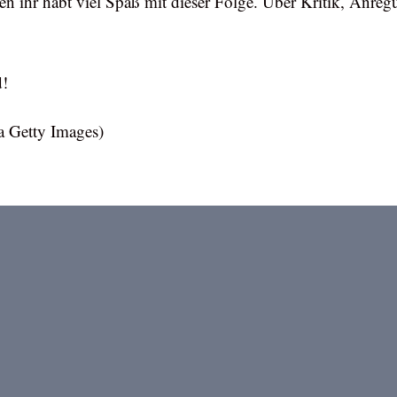
ihr habt viel Spaß mit dieser Folge. Über Kritik, Anre
d!
Getty Images)