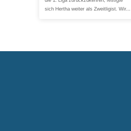
die 1. Liga zurückzukehren, festigte
sich Hertha weiter als Zweitligist. Wir...